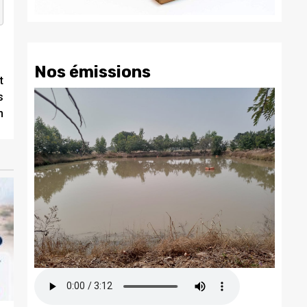
Nos émissions
t
s
n