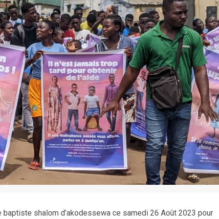
lise baptiste shalom d’akodessewa ce samedi 26 Août 2023 pour