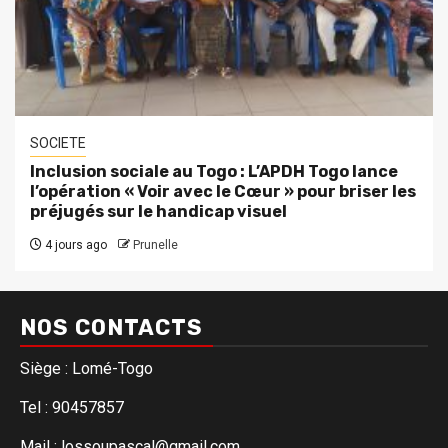
SOCIETE
Inclusion sociale au Togo : L’APDH Togo lance
l’opération « Voir avec le Cœur » pour briser les
préjugés sur le handicap visuel
4 jours ago
Prunelle
NOS CONTACTS
Siège : Lomé-Togo
Tel : 90457857
Mail : lossoupascal@gmail.com