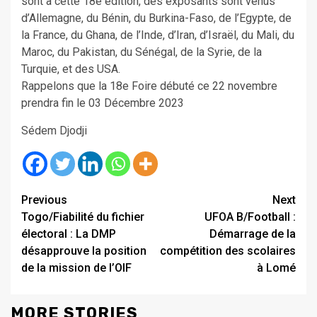
sont à cette 18e édition, des exposants sont venus
d’Allemagne, du Bénin, du Burkina-Faso, de l’Egypte, de
la France, du Ghana, de l’Inde, d’Iran, d’Israël, du Mali, du
Maroc, du Pakistan, du Sénégal, de la Syrie, de la
Turquie, et des USA.
Rappelons que la 18e Foire débuté ce 22 novembre
prendra fin le 03 Décembre 2023
Sédem Djodji
Continue
Previous
Next
Togo/Fiabilité du fichier
UFOA B/Football :
Reading
électoral : La DMP
Démarrage de la
désapprouve la position
compétition des scolaires
de la mission de l’OIF
à Lomé
MORE STORIES