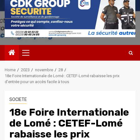
Primary
Menu
Home
2023
novembre
28
18e Foire Internationale de Lomé : CETEF-Lomé rabaisse les prix
d’entrée pour un accès facile à tous
SOCIETE
18e Foire Internationale
de Lomé : CETEF-Lomé
rabaisse les prix