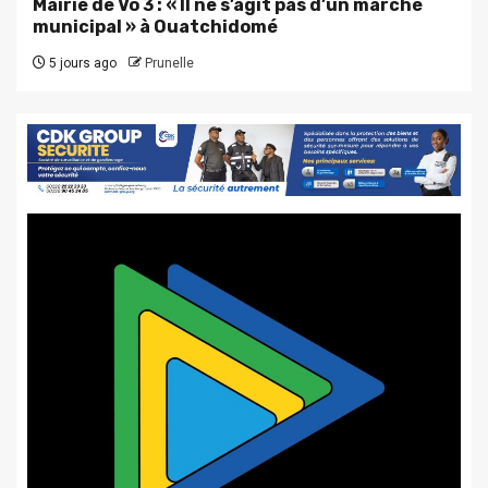
Mairie de Vo 3 : « Il ne s’agit pas d’un marché
municipal » à Ouatchidomé
5 jours ago
Prunelle