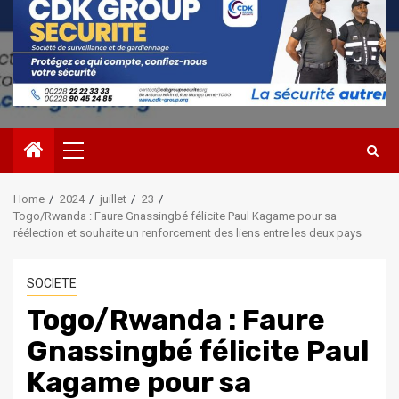
Primary
Menu
Home
2024
juillet
23
Togo/Rwanda : Faure Gnassingbé félicite Paul Kagame pour sa
réélection et souhaite un renforcement des liens entre les deux pays
SOCIETE
Togo/Rwanda : Faure
Gnassingbé félicite Paul
Kagame pour sa