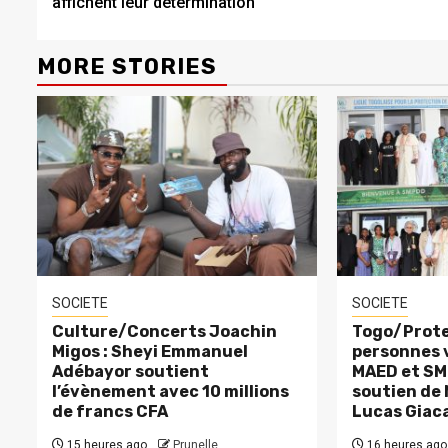
affichent leur détermination
MORE STORIES
SOCIETE
SOCIETE
Culture/Concerts Joachin
Togo/Prote
Migos : Sheyi Emmanuel
personnes v
Adébayor soutient
MAED et SM
l’évènement avec 10 millions
soutien de
de francs CFA
Lucas Giac
15 heures ago
Prunelle
16 heures ago