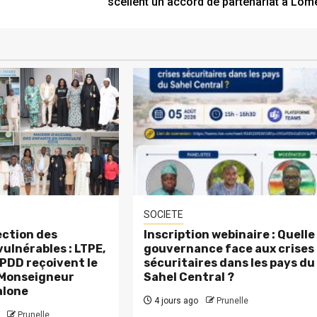
scellent un accord de partenariat à Lom
SOCIETE
ction des
Inscription webinaire : Quelle
ulnérables : LTPE,
gouvernance face aux crises
PDD reçoivent le
sécuritaires dans les pays du
 Monseigneur
Sahel Central ?
alone
4 jours ago
Prunelle
Prunelle