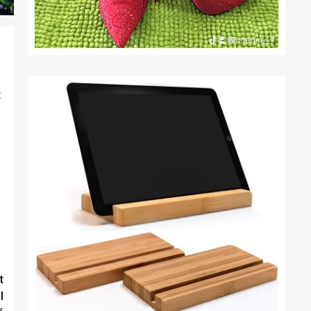
t
t
I