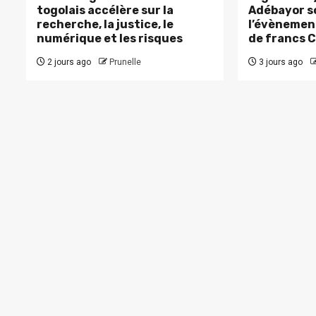
togolais accélère sur la
Adébayor s
recherche, la justice, le
l’évènement
numérique et les risques
de francs 
2 jours ago
Prunelle
3 jours ago