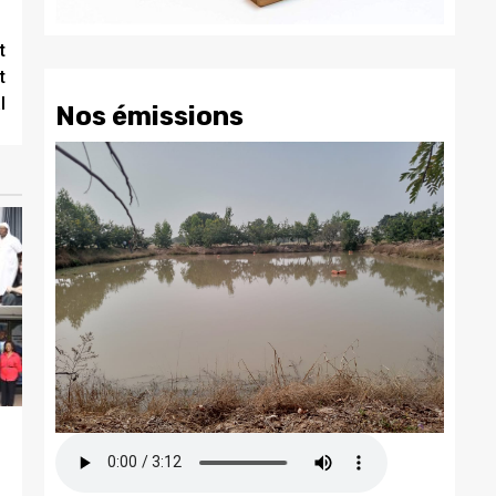
t
t
l
Nos émissions
,