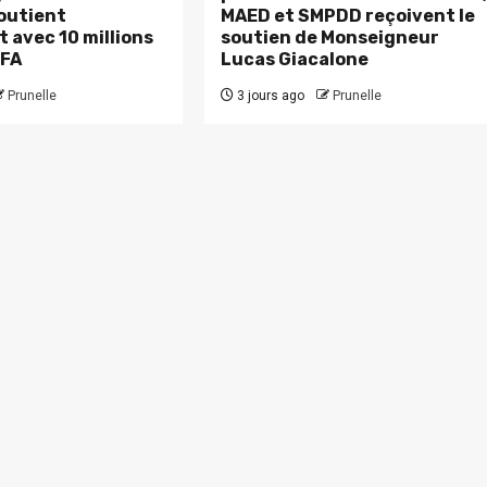
outient
MAED et SMPDD reçoivent le
 avec 10 millions
soutien de Monseigneur
CFA
Lucas Giacalone
Prunelle
3 jours ago
Prunelle