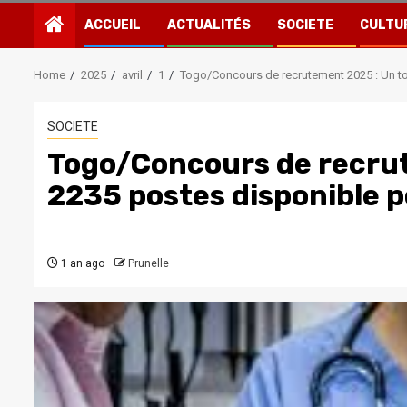
ACCUEIL
ACTUALITÉS
SOCIETE
CULTU
Home
2025
avril
1
Togo/Concours de recrutement 2025 : Un to
SOCIETE
Togo/Concours de recrut
2235 postes disponible p
1 an ago
Prunelle