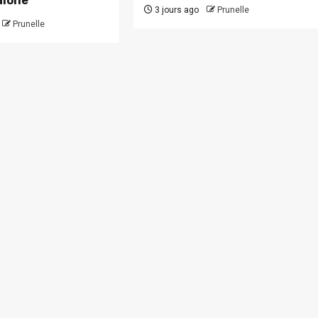
alone
3 jours ago
Prunelle
Prunelle