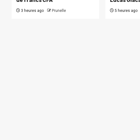
de francs CFA
Lucas Giac
3 heures ago
Prunelle
5 heures ago