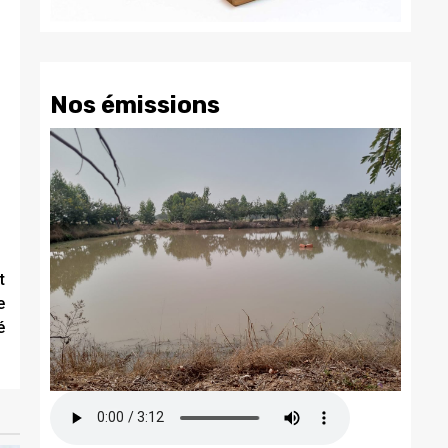
Nos émissions
t
e
é