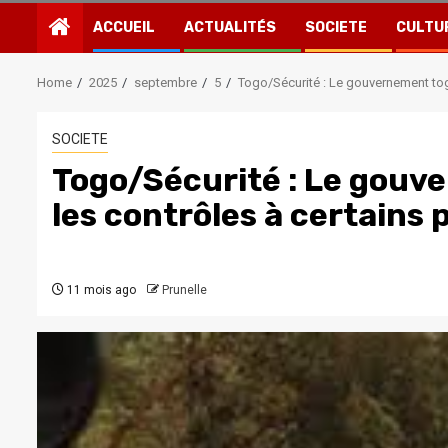
ACCUEIL
ACTUALITÉS
SOCIETE
CULTU
Home
2025
septembre
5
Togo/Sécurité : Le gouvernement tog
SOCIETE
Togo/Sécurité : Le gouv
les contrôles à certains
11 mois ago
Prunelle