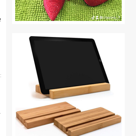
t
:
.