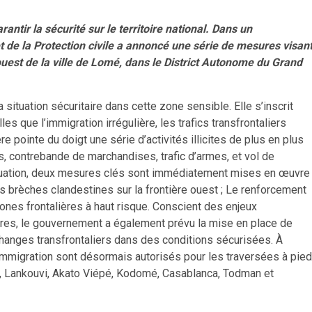
antir la sécurité sur le territoire national. Dans un
t de la Protection civile a annoncé une série de mesures visan
e ouest de la ville de Lomé, dans le District Autonome du Grand
 situation sécuritaire dans cette zone sensible. Elle s’inscrit
s que l’immigration irrégulière, les trafics transfrontaliers
tère pointe du doigt une série d’activités illicites de plus en plus
s, contrebande de marchandises, trafic d’armes, et vol de
situation, deux mesures clés sont immédiatement mises en œuvre 
 brèches clandestines sur la frontière ouest ; Le renforcement
zones frontalières à haut risque. Conscient des enjeux
res, le gouvernement a également prévu la mise en place de
hanges transfrontaliers dans des conditions sécurisées. À
mmigration sont désormais autorisés pour les traversées à pied
n, Lankouvi, Akato Viépé, Kodomé, Casablanca, Todman et