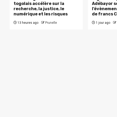
togolais accélère sur la
Adébayor s
recherche, la justice, le
l’évènement
numérique et les risques
de francs 
13 heures ago
Prunelle
1 jour ago