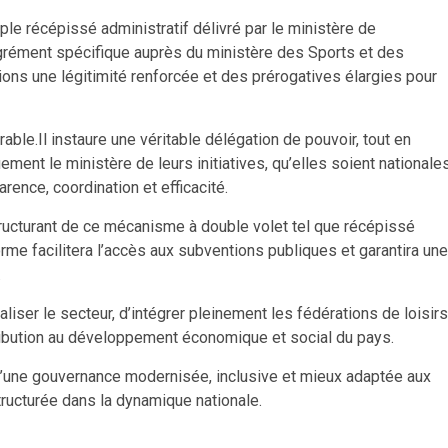
ple récépissé administratif délivré par le ministère de
n agrément spécifique auprès du ministère des Sports et des
ions une légitimité renforcée et des prérogatives élargies pour
ble.Il instaure une véritable délégation de pouvoir, tout en
ent le ministère de leurs initiatives, qu’elles soient nationale
rence, coordination et efficacité.
structurant de ce mécanisme à double volet tel que récépissé
forme facilitera l’accès aux subventions publiques et garantira une
.
aliser le secteur, d’intégrer pleinement les fédérations de loisirs
ribution au développement économique et social du pays.
s d’une gouvernance modernisée, inclusive et mieux adaptée aux
tructurée dans la dynamique nationale.