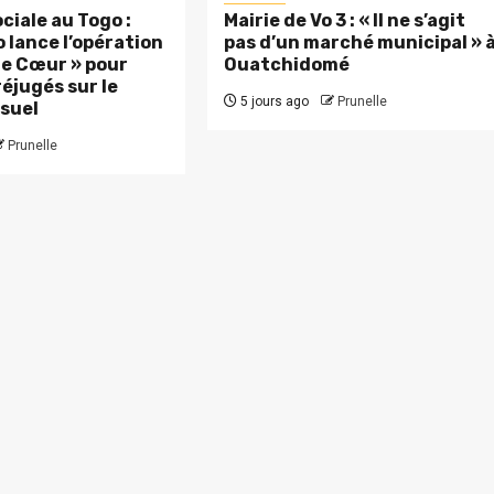
ciale au Togo :
Mairie de Vo 3 : « Il ne s’agit
 lance l’opération
pas d’un marché municipal » 
 le Cœur » pour
Ouatchidomé
réjugés sur le
5 jours ago
Prunelle
suel
Prunelle