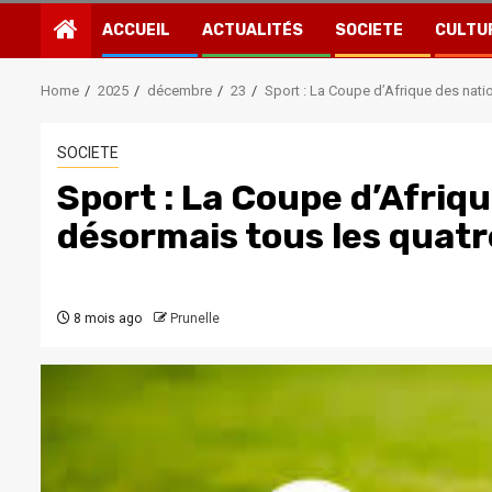
ACCUEIL
ACTUALITÉS
SOCIETE
CULTU
Home
2025
décembre
23
Sport : La Coupe d’Afrique des nati
SOCIETE
Sport : La Coupe d’Afriqu
désormais tous les quatr
8 mois ago
Prunelle