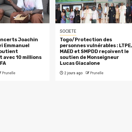
SOCIETE
ncerts Joachin
Togo/Protection des
eyi Emmanuel
personnes vulnérables : LTPE
outient
MAED et SMPDD reçoivent le
 avec 10 millions
soutien de Monseigneur
CFA
Lucas Giacalone
Prunelle
2 jours ago
Prunelle