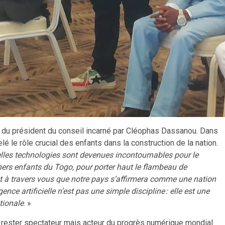
e du président du conseil incarné par Cléophas Dassanou. Dans
lé le rôle crucial des enfants dans la construction de la nation.
velles technologies sont devenues incontournables pour le
rs enfants du Togo, pour porter haut le flambeau de
c’est à travers vous que notre pays s’affirmera comme une nation
igence artificielle n’est pas une simple discipline : elle est une
tionale
. »
as rester spectateur mais acteur du progrès numérique mondial.