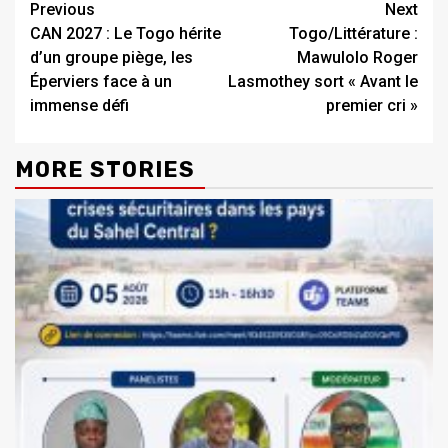
Continue
Previous
Next
CAN 2027 : Le Togo hérite
Togo/Littérature :
Reading
d’un groupe piège, les
Mawulolo Roger
Éperviers face à un
Lasmothey sort « Avant le
immense défi
premier cri »
MORE STORIES