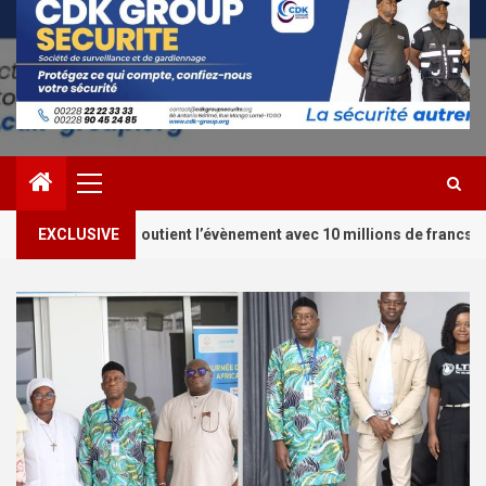
Primary
Menu
2
t l’évènement avec 10 millions de francs CFA
EXCLUSIVE
Togo/Pro