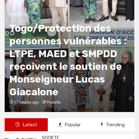
SOCIETE
Togo/Protection des
personnes vulnérables :
LTPE, MAED et SMPDD
reçoivent le soutien de
Monseigneur Lucas
Giacalone
17 heures ago
Prunelle
Latest
Popular
Trending
SOCIETE