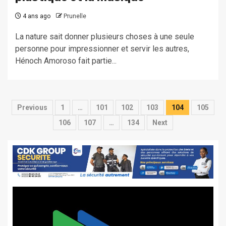
4 ans ago
Prunelle
La nature sait donner plusieurs choses à une seule
personne pour impressionner et servir les autres,
Hénoch Amoroso fait partie...
Pagination
Previous
1
…
101
102
103
104
105
des
106
107
…
134
Next
publications