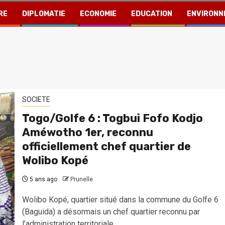
RE
DIPLOMATIE
ECONOMIE
EDUCATION
ENVIRONN
SOCIETE
Togo/Golfe 6 : Togbui Fofo Kodjo
Améwotho 1er, reconnu
officiellement chef quartier de
Wolibo Kopé
5 ans ago
Prunelle
Wolibo Kopé, quartier situé dans la commune du Golfe 6
(Baguida) a désormais un chef quartier reconnu par
l’administration territoriale....