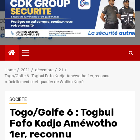
Primary
Menu
Home
2021
décembre
21
Togo/Golfe 6 : Togbui Fofo Kodjo Améwotho 1er, reconnu
officiellement chef quartier de Wolibo Kopé
SOCIETE
Togo/Golfe 6 : Togbui
Fofo Kodjo Améwotho
1er, reconnu