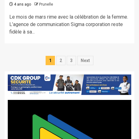
4 ans ago
Prunelle
Le mois de mars rime avec la célébration de la femme.
L’agence de communication Sigma corporation reste
fidèle à sa...
Pagination
1
2
3
Next
des
publications