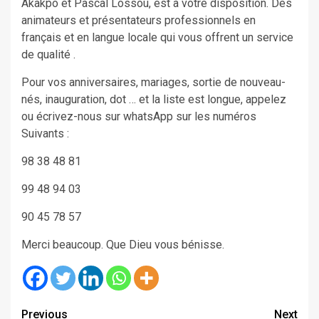
Akakpo et Pascal Lossou, est à votre disposition. Des
animateurs et présentateurs professionnels en
français et en langue locale qui vous offrent un service
de qualité .
Pour vos anniversaires, mariages, sortie de nouveau-
nés, inauguration, dot … et la liste est longue, appelez
ou écrivez-nous sur whatsApp sur les numéros
Suivants :
98 38 48 81
99 48 94 03
90 45 78 57
Merci beaucoup. Que Dieu vous bénisse.
Continue
Previous
Next