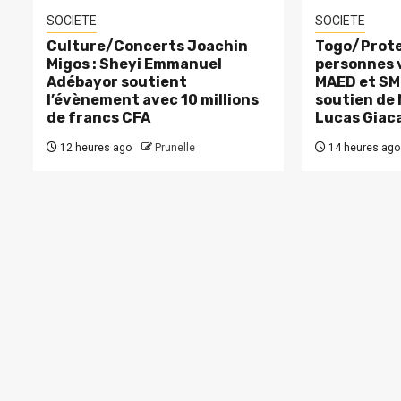
SOCIETE
SOCIETE
Culture/Concerts Joachin
Togo/Prote
Migos : Sheyi Emmanuel
personnes v
Adébayor soutient
MAED et SM
l’évènement avec 10 millions
soutien de
de francs CFA
Lucas Giac
12 heures ago
Prunelle
14 heures ago