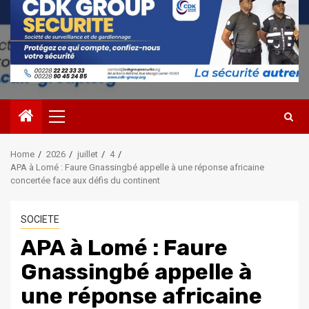
Primary
Menu
Home
2026
juillet
4
APA à Lomé : Faure Gnassingbé appelle à une réponse africaine
concertée face aux défis du continent
SOCIETE
APA à Lomé : Faure
Gnassingbé appelle à
une réponse africaine