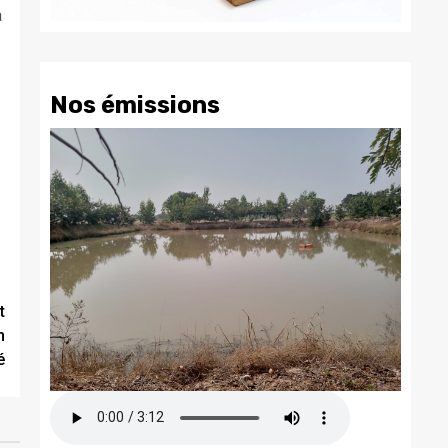
a
Nos émissions
t
n
é