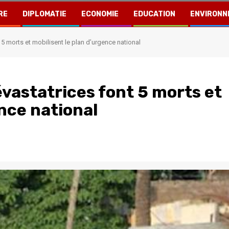
RE
DIPLOMATIE
ECONOMIE
EDUCATION
ENVIRONN
5 morts et mobilisent le plan d’urgence national
évastatrices font 5 morts et
ence national