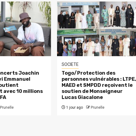
SOCIETE
ncerts Joachin
Togo/Protection des
eyi Emmanuel
personnes vulnérables : LTPE
outient
MAED et SMPDD reçoivent le
 avec 10 millions
soutien de Monseigneur
CFA
Lucas Giacalone
Prunelle
1 jour ago
Prunelle