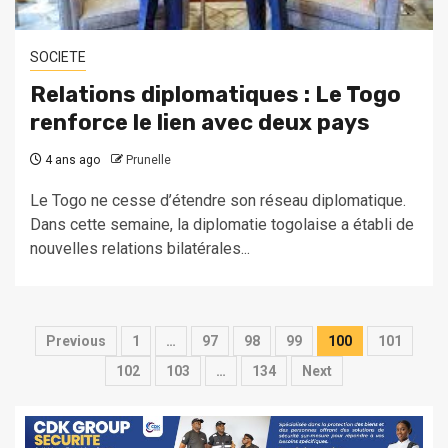
SOCIETE
Relations diplomatiques : Le Togo
renforce le lien avec deux pays
4 ans ago
Prunelle
Le Togo ne cesse d’étendre son réseau diplomatique.
Dans cette semaine, la diplomatie togolaise a établi de
nouvelles relations bilatérales...
Pagination
Previous
1
…
97
98
99
100
101
des
102
103
…
134
Next
publications