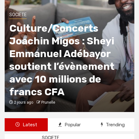
SOCIETE
Culture/Concerts
Joachin Migos : Sheyi
Emmanuel Adébayor
soutient l’évènement
avec 10 millions de
francs CFA
2 jours ago
Prunelle
Latest
Popular
Trending
SOCIETE