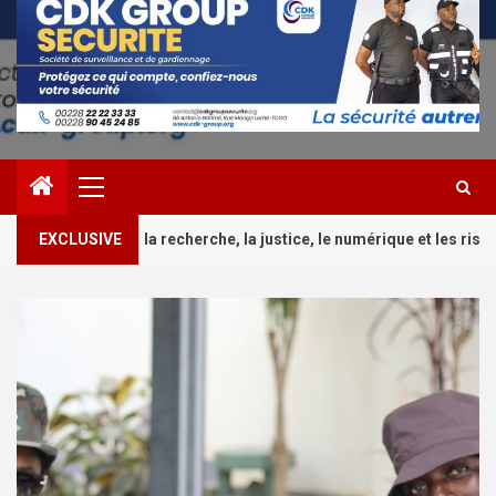
Primary
Menu
2
rche, la justice, le numérique et les risques
EXCLUSIVE
Culture/Co