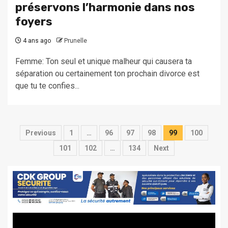
préservons l’harmonie dans nos
foyers
4 ans ago
Prunelle
Femme: Ton seul et unique malheur qui causera ta
séparation ou certainement ton prochain divorce est
que tu te confies...
Pagination
Previous
1
…
96
97
98
99
100
des
101
102
…
134
Next
publications