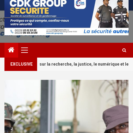
Primary
Menu
2
recherche, la justice, le numérique et les risques
EXCLUSIVE
Cultu