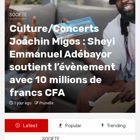
SOCIETE
Culture/Concerts
Joachin Migos : Sheyi
Emmanuel Adébayor
soutient l’évènement
avec 10 millions de
francs CFA
1 jour ago
Prunelle
Latest
Popular
Trending
SOCIETE