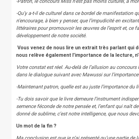
-Patron, le concours Miss n’est pas moins culturel, à mo
-Qu’y a-t-il de culturel dans ce bordel de manifestation q
n’encourage, à bien y penser, que l’impudicité en excitant 
littéraires pour promouvoir les œuvres de l’esprit et, ce f
développement de notre société.
Vous venez de nous lire un extrait très parlant qui 
nous relève également l’importance de la lecture, n
Votre constat est réel. Au-delà de l’allusion au concours l
dans le dialogue suivant avec Mawussi sur l’importance d
-Maintenant patron, quelle est au juste l’importance du l
-Tu dois savoir que le livre demeure l’instrument indispens
semence féconde de notre pensée et, l’enfant qui naît de 
donné de sublime, c’est notre intelligence, que nous devon
Un mot de la fin ?
Ma conclusion est que je n’ai présenté qu’une partie de l