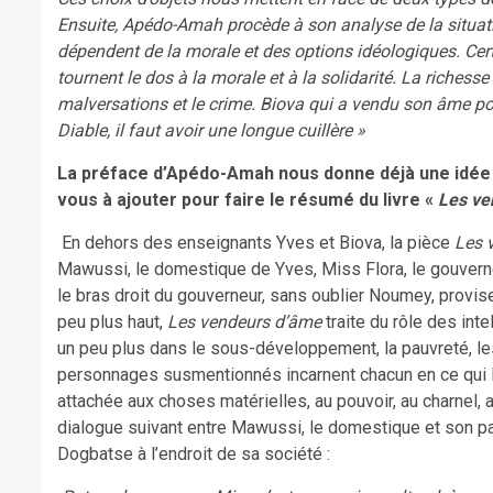
Ensuite, Apédo-Amah procède à son analyse de la situation
dépendent de la morale et des options idéologiques. Certa
tournent le dos à la morale et à la solidarité. La richesse 
malversations et le crime. Biova qui a vendu son âme pour
Diable, il faut avoir une longue cuillère »
La préface d’Apédo-Amah nous donne déjà une idée d
vous à ajouter pour faire le résumé du livre «
Les ve
En dehors des enseignants Yves et Biova, la pièce
Les 
Mawussi, le domestique de Yves, Miss Flora, le gouvern
le bras droit du gouverneur, sans oublier Noumey, provis
peu plus haut,
Les vendeurs d’âme
traite du rôle des int
un peu plus dans le sous-développement, la pauvreté, le
personnages susmentionnés incarnent chacun en ce qui le
attachée aux choses matérielles, au pouvoir, au charnel,
dialogue suivant entre Mawussi, le domestique et son patr
Dogbatse à l’endroit de sa société :