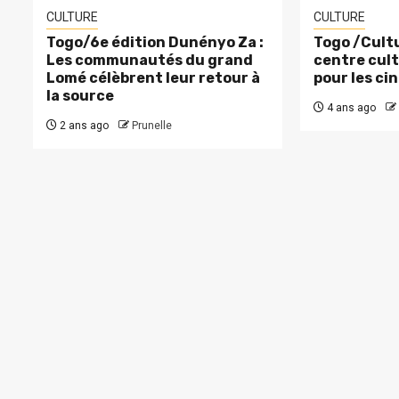
CULTURE
CULTURE
Togo/6e édition Dunényo Za :
Togo /Cultu
Les communautés du grand
centre cult
Lomé célèbrent leur retour à
pour les ci
la source
4 ans ago
2 ans ago
Prunelle