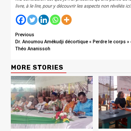
livre, à le lire, pour y découvrir les aspects non révélés ici
Continue
Previous
Dr. Anoumou Amékudji décortique « Perdre le corps »
Reading
Théo Ananissoh
MORE STORIES