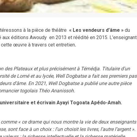
ntéressons à la pièce de théâtre
« Les vendeurs d’âme »
du
é aux éditions Awoudy en 2013 et réédité en 2015. L’enseignant
cette œuvre à travers cet entretien
.
n des Plateaux et plus précisément à Témédja. Titulaire d’un
ersité de Lomé et au lycée, Well Dogbatse a fait ses premiers pas
ndeurs d’âme. En 2021, Well Dogbatse a publié une autre pièce
romancier togolais Théo Ananissoh.
l’universitaire et écrivain Ayayi Togoata Apédo-Amah.
, comme « ce drame qui nous montre la vie de deux enseignants
sont face à un choix : l’un choisit les livres, l’autre l’argent ».
aleurs : la richesse intellectuelle et la richesse matérielle.