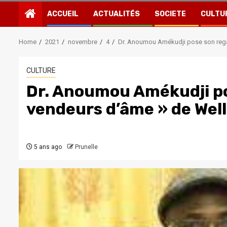
ACCUEIL
ACTUALITÉS
SOCIETE
CULTU
Home
2021
novembre
4
Dr. Anoumou Amékudji pose son rega
CULTURE
Dr. Anoumou Amékudji po
vendeurs d’âme » de Wel
5 ans ago
Prunelle