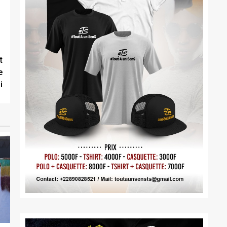
t
e
i