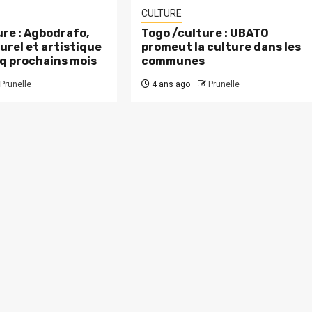
CULTURE
re : Agbodrafo,
Togo /culture : UBATO
urel et artistique
promeut la culture dans les
nq prochains mois
communes
Prunelle
4 ans ago
Prunelle