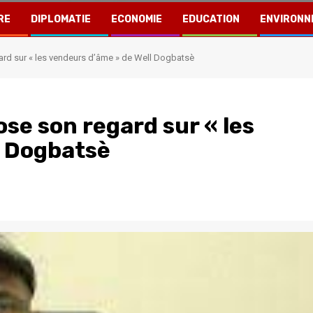
RE
DIPLOMATIE
ECONOMIE
EDUCATION
ENVIRONN
rd sur « les vendeurs d’âme » de Well Dogbatsè
se son regard sur « les
l Dogbatsè