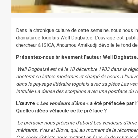
Dans la chronique culture de cette semaine, nous nous i
dramaturge togolais Well Dogbatsè. L’ouvrage est publi
chercheur à ISICA, Anoumou Amékudji dévoile le fond de 
Présentez-nous brièvement l’auteur Well Dogbatse.
Well Dogbatsé est né le 18 décembre 1983 dans la régio
doctorat en lettres modernes et chargé de cours à l’univ
dans le paysage littéraire togolais avec sa pièce Les ve
intitulée La danse des scorpions avec une postface du 
L’œuvre «
Les vendeurs d’âme
« a été préfacée par 
Quelles idées véhicule cette préface ?
Le préfacier nous présente d’abord Les vendeurs d’âme
méritants, Yves et Biova, qui, au moment de la récompense, 
Ces choix d’objets nous mettent en face de deux types de v