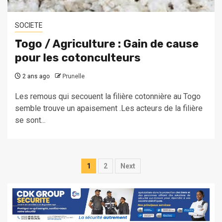
SOCIETE
Togo / Agriculture : Gain de cause
pour les cotonculteurs
2 ans ago
Prunelle
Les remous qui secouent la filière cotonnière au Togo
semble trouve un apaisement .Les acteurs de la filière
se sont...
Pagination
1
2
Next
des
publications