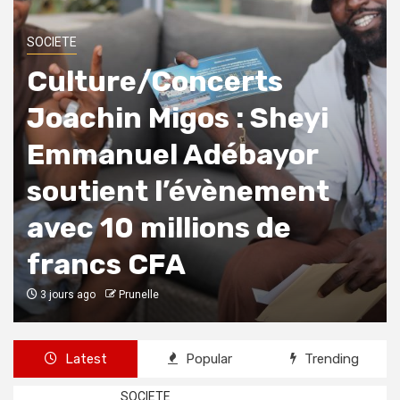
SOCIETE
Culture/Concerts
Joachin Migos : Sheyi
Emmanuel Adébayor
soutient l’évènement
avec 10 millions de
francs CFA
3 jours ago
Prunelle
Latest
Popular
Trending
SOCIETE