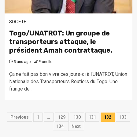
SOCIETE
Togo/UNATROT: Un groupe de
transporteurs attaque, le
président Amah contrattaque.
5 ans ago
Prunelle
Ça ne fait pas bon vivre ces jours-ci à l’UNATROT, Union
Nationale des Transporteurs Routiers du Togo. Une
frange de...
Pagination
Previous
1
…
129
130
131
132
133
des
134
Next