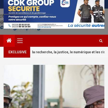
Primary
Menu
2
erche, la justice, le numérique et les risques
EXCLUSIVE
Culture/C