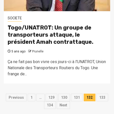
SOCIETE
Togo/UNATROT: Un groupe de
transporteurs attaque, le
président Amah contrattaque.
5 ans ago
Prunelle
Ça ne fait pas bon vivre ces jours-ci à l’UNATROT, Union
Nationale des Transporteurs Routiers du Togo. Une
frange de...
Pagination
Previous
1
…
129
130
131
132
133
des
134
Next