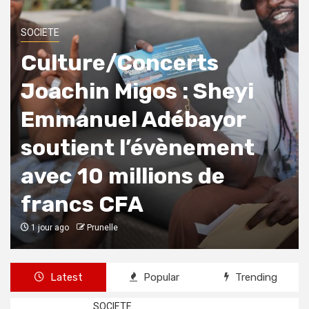
SOCIETE
Culture/Concerts
Joachin Migos : Sheyi
Emmanuel Adébayor
soutient l’évènement
avec 10 millions de
francs CFA
1 jour ago
Prunelle
Latest
Popular
Trending
SOCIETE