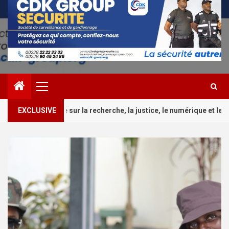
Primary
Menu
2
 recherche, la justice, le numérique et les risques
EXCLUSIVE
Cult